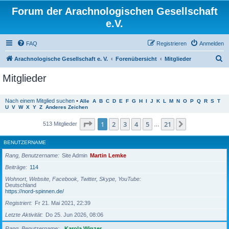
Forum der Arachnologischen Gesellschaft
e.V.
FAQ
Registrieren
Anmelden
S
Arachnologische Gesellschaft e. V.
Forenübersicht
Mitglieder
u
Mitglieder
c
h
Nach einem Mitglied suchen
•
Alle
A
B
C
D
E
F
G
H
I
J
K
L
M
N
O
P
Q
R
S
T
U
V
W
X
Y
Z
Anderes Zeichen
e
Seite
1
von
21
1
2
3
4
5
21
Nächste
513 Mitglieder
…
BENUTZERNAME
Rang, Benutzername
Site Admin
Martin Lemke
Beiträge
114
Wohnort, Website, Facebook, Twitter, Skype, YouTube
Deutschland
https://nord-spinnen.de/
Registriert
Fr 21. Mai 2021, 22:39
Letzte Aktivität
Do 25. Jun 2026, 08:06
Rang, Benutzername
Karola Winzer