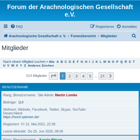
Forum der Arachnologischen Gesellschaft
e.V.
FAQ
Registrieren
Anmelden
S
Arachnologische Gesellschaft e. V.
Forenübersicht
Mitglieder
u
Mitglieder
c
h
Nach einem Mitglied suchen
•
Alle
A
B
C
D
E
F
G
H
I
J
K
L
M
N
O
P
Q
R
S
T
U
V
W
X
Y
Z
Anderes Zeichen
e
Seite
1
von
21
1
2
3
4
5
21
Nächste
514 Mitglieder
…
BENUTZERNAME
Rang, Benutzername
Site Admin
Martin Lemke
Beiträge
114
Wohnort, Website, Facebook, Twitter, Skype, YouTube
Deutschland
https://nord-spinnen.de/
Registriert
Fr 21. Mai 2021, 22:39
Letzte Aktivität
Do 25. Jun 2026, 08:06
Rang, Benutzername
Karola Winzer