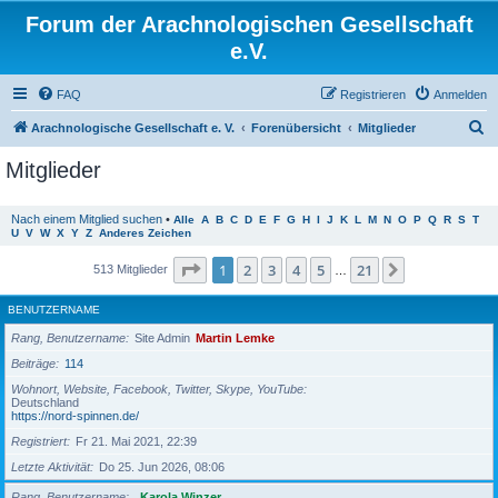
Forum der Arachnologischen Gesellschaft
e.V.
FAQ
Registrieren
Anmelden
S
Arachnologische Gesellschaft e. V.
Forenübersicht
Mitglieder
u
Mitglieder
c
h
Nach einem Mitglied suchen
•
Alle
A
B
C
D
E
F
G
H
I
J
K
L
M
N
O
P
Q
R
S
T
U
V
W
X
Y
Z
Anderes Zeichen
e
Seite
1
von
21
1
2
3
4
5
21
Nächste
513 Mitglieder
…
BENUTZERNAME
Rang, Benutzername
Site Admin
Martin Lemke
Beiträge
114
Wohnort, Website, Facebook, Twitter, Skype, YouTube
Deutschland
https://nord-spinnen.de/
Registriert
Fr 21. Mai 2021, 22:39
Letzte Aktivität
Do 25. Jun 2026, 08:06
Rang, Benutzername
Karola Winzer