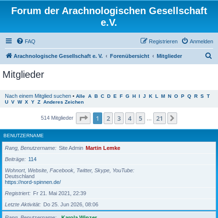
Forum der Arachnologischen Gesellschaft
e.V.
FAQ
Registrieren
Anmelden
S
Arachnologische Gesellschaft e. V.
Forenübersicht
Mitglieder
u
Mitglieder
c
h
Nach einem Mitglied suchen
•
Alle
A
B
C
D
E
F
G
H
I
J
K
L
M
N
O
P
Q
R
S
T
U
V
W
X
Y
Z
Anderes Zeichen
e
Seite
1
von
21
1
2
3
4
5
21
Nächste
514 Mitglieder
…
BENUTZERNAME
Rang, Benutzername
Site Admin
Martin Lemke
Beiträge
114
Wohnort, Website, Facebook, Twitter, Skype, YouTube
Deutschland
https://nord-spinnen.de/
Registriert
Fr 21. Mai 2021, 22:39
Letzte Aktivität
Do 25. Jun 2026, 08:06
Rang, Benutzername
Karola Winzer