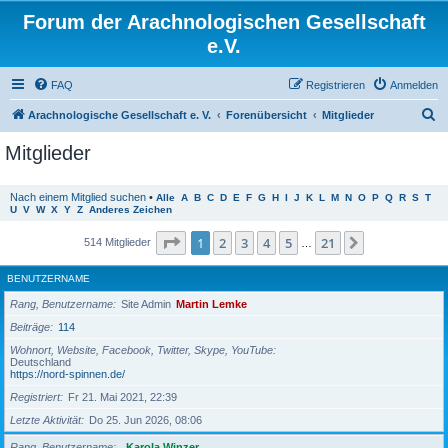
Forum der Arachnologischen Gesellschaft
e.V.
FAQ
Registrieren
Anmelden
S
Arachnologische Gesellschaft e. V.
Forenübersicht
Mitglieder
u
Mitglieder
c
h
Nach einem Mitglied suchen
•
Alle
A
B
C
D
E
F
G
H
I
J
K
L
M
N
O
P
Q
R
S
T
U
V
W
X
Y
Z
Anderes Zeichen
e
Seite
1
von
21
1
2
3
4
5
21
Nächste
514 Mitglieder
…
BENUTZERNAME
Rang, Benutzername
Site Admin
Martin Lemke
Beiträge
114
Wohnort, Website, Facebook, Twitter, Skype, YouTube
Deutschland
https://nord-spinnen.de/
Registriert
Fr 21. Mai 2021, 22:39
Letzte Aktivität
Do 25. Jun 2026, 08:06
Rang, Benutzername
Karola Winzer