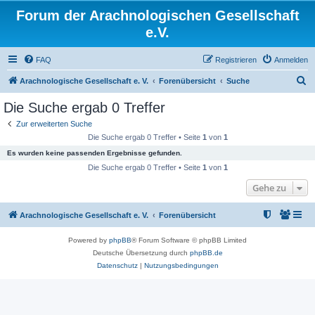
Forum der Arachnologischen Gesellschaft
e.V.
FAQ
Registrieren
Anmelden
S
Arachnologische Gesellschaft e. V.
Forenübersicht
Suche
u
Die Suche ergab 0 Treffer
c
Zur erweiterten Suche
h
Die Suche ergab 0 Treffer • Seite
1
von
1
e
Es wurden keine passenden Ergebnisse gefunden.
Die Suche ergab 0 Treffer • Seite
1
von
1
Gehe zu
Arachnologische Gesellschaft e. V.
Forenübersicht
Powered by
phpBB
® Forum Software © phpBB Limited
Deutsche Übersetzung durch
phpBB.de
Datenschutz
|
Nutzungsbedingungen