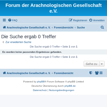
Forum der Arachnologischen Gesellschaft
e.V.
FAQ
Registrieren
Anmelden
S
Arachnologische Gesellschaft e. V.
Forenübersicht
Suche
u
Die Suche ergab 0 Treffer
c
Zur erweiterten Suche
h
Die Suche ergab 0 Treffer • Seite
1
von
1
e
Es wurden keine passenden Ergebnisse gefunden.
Die Suche ergab 0 Treffer • Seite
1
von
1
Gehe zu
Arachnologische Gesellschaft e. V.
Forenübersicht
Powered by
phpBB
® Forum Software © phpBB Limited
Deutsche Übersetzung durch
phpBB.de
Datenschutz
|
Nutzungsbedingungen