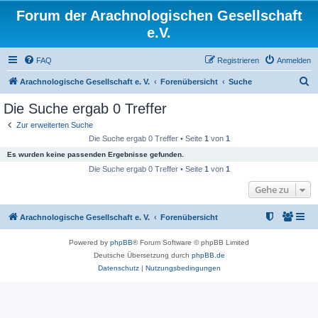
Forum der Arachnologischen Gesellschaft
e.V.
FAQ
Registrieren
Anmelden
S
Arachnologische Gesellschaft e. V.
Forenübersicht
Suche
u
Die Suche ergab 0 Treffer
c
Zur erweiterten Suche
h
Die Suche ergab 0 Treffer • Seite
1
von
1
e
Es wurden keine passenden Ergebnisse gefunden.
Die Suche ergab 0 Treffer • Seite
1
von
1
Gehe zu
Arachnologische Gesellschaft e. V.
Forenübersicht
Powered by
phpBB
® Forum Software © phpBB Limited
Deutsche Übersetzung durch
phpBB.de
Datenschutz
|
Nutzungsbedingungen