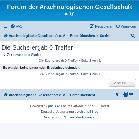
Forum der Arachnologischen Gesellschaft
e.V.
FAQ
Registrieren
Anmelden
S
Arachnologische Gesellschaft e. V.
Forenübersicht
Suche
u
Die Suche ergab 0 Treffer
c
Zur erweiterten Suche
h
Die Suche ergab 0 Treffer • Seite
1
von
1
e
Es wurden keine passenden Ergebnisse gefunden.
Die Suche ergab 0 Treffer • Seite
1
von
1
Gehe zu
Arachnologische Gesellschaft e. V.
Forenübersicht
Powered by
phpBB
® Forum Software © phpBB Limited
Deutsche Übersetzung durch
phpBB.de
Datenschutz
|
Nutzungsbedingungen