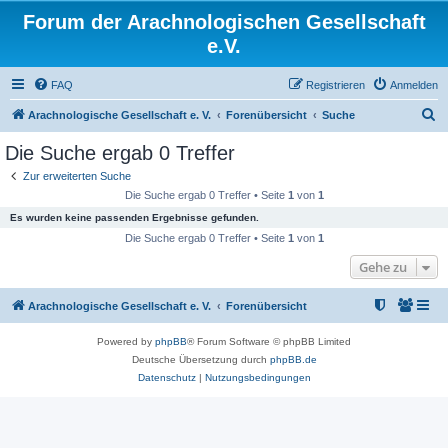
Forum der Arachnologischen Gesellschaft
e.V.
FAQ
Registrieren
Anmelden
S
Arachnologische Gesellschaft e. V.
Forenübersicht
Suche
u
Die Suche ergab 0 Treffer
c
Zur erweiterten Suche
h
Die Suche ergab 0 Treffer • Seite
1
von
1
e
Es wurden keine passenden Ergebnisse gefunden.
Die Suche ergab 0 Treffer • Seite
1
von
1
Gehe zu
Arachnologische Gesellschaft e. V.
Forenübersicht
Powered by
phpBB
® Forum Software © phpBB Limited
Deutsche Übersetzung durch
phpBB.de
Datenschutz
|
Nutzungsbedingungen