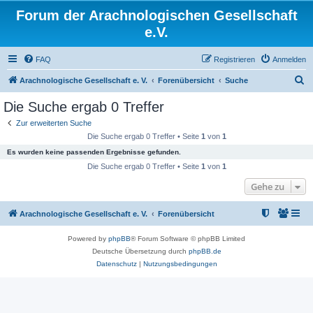
Forum der Arachnologischen Gesellschaft
e.V.
FAQ
Registrieren
Anmelden
S
Arachnologische Gesellschaft e. V.
Forenübersicht
Suche
u
Die Suche ergab 0 Treffer
c
Zur erweiterten Suche
h
Die Suche ergab 0 Treffer • Seite
1
von
1
e
Es wurden keine passenden Ergebnisse gefunden.
Die Suche ergab 0 Treffer • Seite
1
von
1
Gehe zu
Arachnologische Gesellschaft e. V.
Forenübersicht
Powered by
phpBB
® Forum Software © phpBB Limited
Deutsche Übersetzung durch
phpBB.de
Datenschutz
|
Nutzungsbedingungen