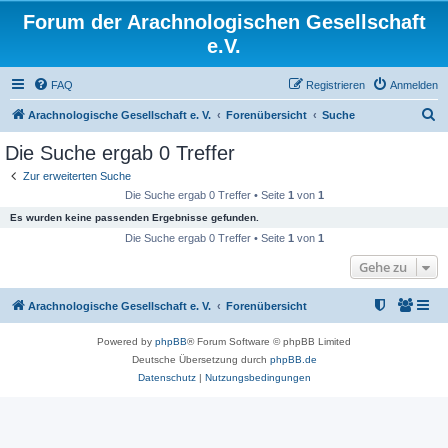
Forum der Arachnologischen Gesellschaft
e.V.
FAQ
Registrieren
Anmelden
S
Arachnologische Gesellschaft e. V.
Forenübersicht
Suche
u
Die Suche ergab 0 Treffer
c
Zur erweiterten Suche
h
Die Suche ergab 0 Treffer • Seite
1
von
1
e
Es wurden keine passenden Ergebnisse gefunden.
Die Suche ergab 0 Treffer • Seite
1
von
1
Gehe zu
Arachnologische Gesellschaft e. V.
Forenübersicht
Powered by
phpBB
® Forum Software © phpBB Limited
Deutsche Übersetzung durch
phpBB.de
Datenschutz
|
Nutzungsbedingungen