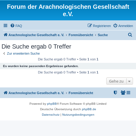
Forum der Arachnologischen Gesellschaft
e.V.
FAQ
Registrieren
Anmelden
S
Arachnologische Gesellschaft e. V.
Forenübersicht
Suche
u
Die Suche ergab 0 Treffer
c
Zur erweiterten Suche
h
Die Suche ergab 0 Treffer • Seite
1
von
1
e
Es wurden keine passenden Ergebnisse gefunden.
Die Suche ergab 0 Treffer • Seite
1
von
1
Gehe zu
Arachnologische Gesellschaft e. V.
Forenübersicht
Powered by
phpBB
® Forum Software © phpBB Limited
Deutsche Übersetzung durch
phpBB.de
Datenschutz
|
Nutzungsbedingungen