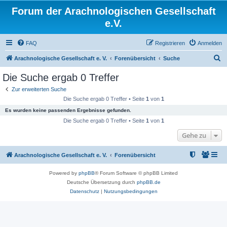
Forum der Arachnologischen Gesellschaft
e.V.
FAQ
Registrieren
Anmelden
S
Arachnologische Gesellschaft e. V.
Forenübersicht
Suche
u
Die Suche ergab 0 Treffer
c
Zur erweiterten Suche
h
Die Suche ergab 0 Treffer • Seite
1
von
1
e
Es wurden keine passenden Ergebnisse gefunden.
Die Suche ergab 0 Treffer • Seite
1
von
1
Gehe zu
Arachnologische Gesellschaft e. V.
Forenübersicht
Powered by
phpBB
® Forum Software © phpBB Limited
Deutsche Übersetzung durch
phpBB.de
Datenschutz
|
Nutzungsbedingungen