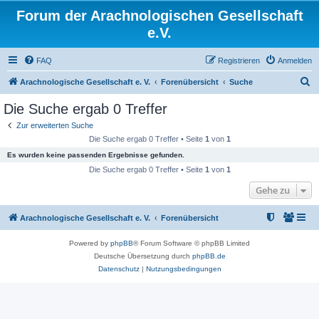
Forum der Arachnologischen Gesellschaft
e.V.
FAQ
Registrieren
Anmelden
S
Arachnologische Gesellschaft e. V.
Forenübersicht
Suche
u
Die Suche ergab 0 Treffer
c
Zur erweiterten Suche
h
Die Suche ergab 0 Treffer • Seite
1
von
1
e
Es wurden keine passenden Ergebnisse gefunden.
Die Suche ergab 0 Treffer • Seite
1
von
1
Gehe zu
Arachnologische Gesellschaft e. V.
Forenübersicht
Powered by
phpBB
® Forum Software © phpBB Limited
Deutsche Übersetzung durch
phpBB.de
Datenschutz
|
Nutzungsbedingungen