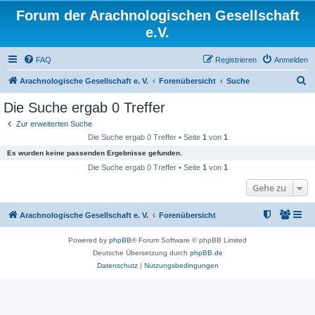
Forum der Arachnologischen Gesellschaft
e.V.
FAQ
Registrieren
Anmelden
S
Arachnologische Gesellschaft e. V.
Forenübersicht
Suche
u
Die Suche ergab 0 Treffer
c
Zur erweiterten Suche
h
Die Suche ergab 0 Treffer • Seite
1
von
1
e
Es wurden keine passenden Ergebnisse gefunden.
Die Suche ergab 0 Treffer • Seite
1
von
1
Gehe zu
Arachnologische Gesellschaft e. V.
Forenübersicht
Powered by
phpBB
® Forum Software © phpBB Limited
Deutsche Übersetzung durch
phpBB.de
Datenschutz
|
Nutzungsbedingungen