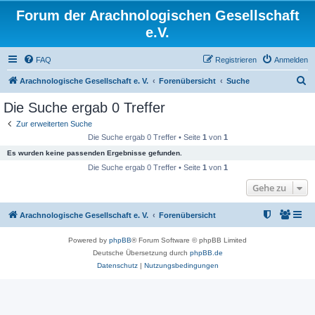
Forum der Arachnologischen Gesellschaft
e.V.
FAQ
Registrieren
Anmelden
S
Arachnologische Gesellschaft e. V.
Forenübersicht
Suche
u
Die Suche ergab 0 Treffer
c
Zur erweiterten Suche
h
Die Suche ergab 0 Treffer • Seite
1
von
1
e
Es wurden keine passenden Ergebnisse gefunden.
Die Suche ergab 0 Treffer • Seite
1
von
1
Gehe zu
Arachnologische Gesellschaft e. V.
Forenübersicht
Powered by
phpBB
® Forum Software © phpBB Limited
Deutsche Übersetzung durch
phpBB.de
Datenschutz
|
Nutzungsbedingungen