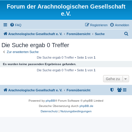
Forum der Arachnologischen Gesellschaft
e.V.
FAQ
Registrieren
Anmelden
S
Arachnologische Gesellschaft e. V.
Forenübersicht
Suche
u
Die Suche ergab 0 Treffer
c
Zur erweiterten Suche
h
Die Suche ergab 0 Treffer • Seite
1
von
1
e
Es wurden keine passenden Ergebnisse gefunden.
Die Suche ergab 0 Treffer • Seite
1
von
1
Gehe zu
Arachnologische Gesellschaft e. V.
Forenübersicht
Powered by
phpBB
® Forum Software © phpBB Limited
Deutsche Übersetzung durch
phpBB.de
Datenschutz
|
Nutzungsbedingungen