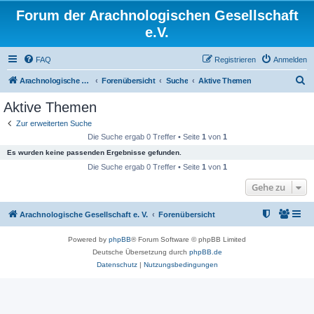
Forum der Arachnologischen Gesellschaft
e.V.
FAQ
Registrieren
Anmelden
S
Arachnologische Gesellschaft e. V.
Forenübersicht
Suche
Aktive Themen
u
Aktive Themen
c
Zur erweiterten Suche
h
Die Suche ergab 0 Treffer • Seite
1
von
1
e
Es wurden keine passenden Ergebnisse gefunden.
Die Suche ergab 0 Treffer • Seite
1
von
1
Gehe zu
Arachnologische Gesellschaft e. V.
Forenübersicht
Powered by
phpBB
® Forum Software © phpBB Limited
Deutsche Übersetzung durch
phpBB.de
Datenschutz
|
Nutzungsbedingungen