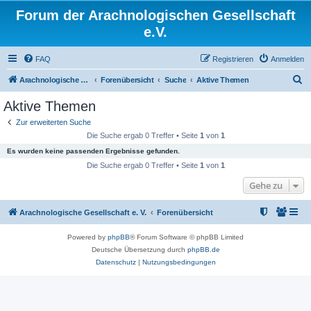
Forum der Arachnologischen Gesellschaft
e.V.
FAQ
Registrieren
Anmelden
S
Arachnologische Gesellschaft e. V.
Forenübersicht
Suche
Aktive Themen
u
Aktive Themen
c
Zur erweiterten Suche
h
Die Suche ergab 0 Treffer • Seite
1
von
1
e
Es wurden keine passenden Ergebnisse gefunden.
Die Suche ergab 0 Treffer • Seite
1
von
1
Gehe zu
Arachnologische Gesellschaft e. V.
Forenübersicht
Powered by
phpBB
® Forum Software © phpBB Limited
Deutsche Übersetzung durch
phpBB.de
Datenschutz
|
Nutzungsbedingungen