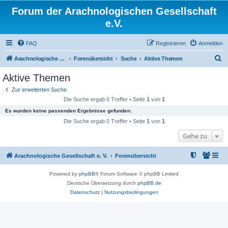
Forum der Arachnologischen Gesellschaft
e.V.
FAQ
Registrieren
Anmelden
S
Arachnologische Gesellschaft e. V.
Forenübersicht
Suche
Aktive Themen
u
Aktive Themen
c
Zur erweiterten Suche
h
Die Suche ergab 0 Treffer • Seite
1
von
1
e
Es wurden keine passenden Ergebnisse gefunden.
Die Suche ergab 0 Treffer • Seite
1
von
1
Gehe zu
Arachnologische Gesellschaft e. V.
Forenübersicht
Powered by
phpBB
® Forum Software © phpBB Limited
Deutsche Übersetzung durch
phpBB.de
Datenschutz
|
Nutzungsbedingungen