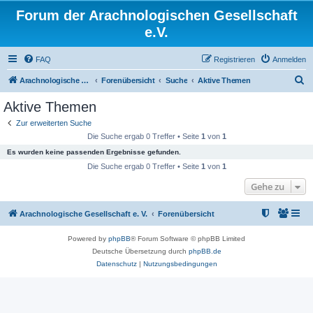
Forum der Arachnologischen Gesellschaft
e.V.
FAQ
Registrieren
Anmelden
S
Arachnologische Gesellschaft e. V.
Forenübersicht
Suche
Aktive Themen
u
Aktive Themen
c
Zur erweiterten Suche
h
Die Suche ergab 0 Treffer • Seite
1
von
1
e
Es wurden keine passenden Ergebnisse gefunden.
Die Suche ergab 0 Treffer • Seite
1
von
1
Gehe zu
Arachnologische Gesellschaft e. V.
Forenübersicht
Powered by
phpBB
® Forum Software © phpBB Limited
Deutsche Übersetzung durch
phpBB.de
Datenschutz
|
Nutzungsbedingungen