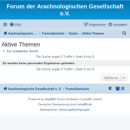
Forum der Arachnologischen Gesellschaft
e.V.
FAQ
Registrieren
Anmelden
S
Arachnologische Gesellschaft e. V.
Forenübersicht
Suche
Aktive Themen
u
Aktive Themen
c
Zur erweiterten Suche
h
Die Suche ergab 0 Treffer • Seite
1
von
1
e
Es wurden keine passenden Ergebnisse gefunden.
Die Suche ergab 0 Treffer • Seite
1
von
1
Gehe zu
Arachnologische Gesellschaft e. V.
Forenübersicht
Powered by
phpBB
® Forum Software © phpBB Limited
Deutsche Übersetzung durch
phpBB.de
Datenschutz
|
Nutzungsbedingungen