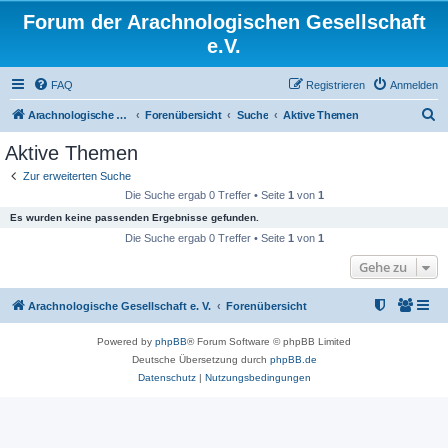
Forum der Arachnologischen Gesellschaft
e.V.
FAQ
Registrieren
Anmelden
S
Arachnologische Gesellschaft e. V.
Forenübersicht
Suche
Aktive Themen
u
Aktive Themen
c
Zur erweiterten Suche
h
Die Suche ergab 0 Treffer • Seite
1
von
1
e
Es wurden keine passenden Ergebnisse gefunden.
Die Suche ergab 0 Treffer • Seite
1
von
1
Gehe zu
Arachnologische Gesellschaft e. V.
Forenübersicht
Powered by
phpBB
® Forum Software © phpBB Limited
Deutsche Übersetzung durch
phpBB.de
Datenschutz
|
Nutzungsbedingungen