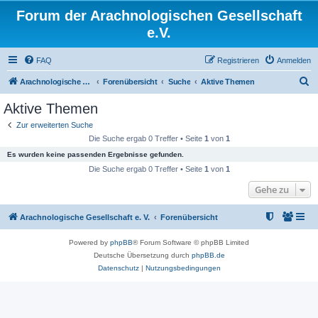
Forum der Arachnologischen Gesellschaft
e.V.
FAQ
Registrieren
Anmelden
S
Arachnologische Gesellschaft e. V.
Forenübersicht
Suche
Aktive Themen
u
Aktive Themen
c
Zur erweiterten Suche
h
Die Suche ergab 0 Treffer • Seite
1
von
1
e
Es wurden keine passenden Ergebnisse gefunden.
Die Suche ergab 0 Treffer • Seite
1
von
1
Gehe zu
Arachnologische Gesellschaft e. V.
Forenübersicht
Powered by
phpBB
® Forum Software © phpBB Limited
Deutsche Übersetzung durch
phpBB.de
Datenschutz
|
Nutzungsbedingungen