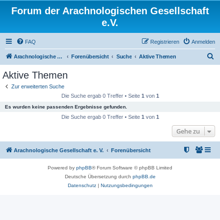
Forum der Arachnologischen Gesellschaft
e.V.
FAQ
Registrieren
Anmelden
S
Arachnologische Gesellschaft e. V.
Forenübersicht
Suche
Aktive Themen
u
Aktive Themen
c
Zur erweiterten Suche
h
Die Suche ergab 0 Treffer • Seite
1
von
1
e
Es wurden keine passenden Ergebnisse gefunden.
Die Suche ergab 0 Treffer • Seite
1
von
1
Gehe zu
Arachnologische Gesellschaft e. V.
Forenübersicht
Powered by
phpBB
® Forum Software © phpBB Limited
Deutsche Übersetzung durch
phpBB.de
Datenschutz
|
Nutzungsbedingungen