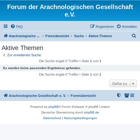
Forum der Arachnologischen Gesellschaft
e.V.
FAQ
Registrieren
Anmelden
S
Arachnologische Gesellschaft e. V.
Forenübersicht
Suche
Aktive Themen
u
Aktive Themen
c
Zur erweiterten Suche
h
Die Suche ergab 0 Treffer • Seite
1
von
1
e
Es wurden keine passenden Ergebnisse gefunden.
Die Suche ergab 0 Treffer • Seite
1
von
1
Gehe zu
Arachnologische Gesellschaft e. V.
Forenübersicht
Powered by
phpBB
® Forum Software © phpBB Limited
Deutsche Übersetzung durch
phpBB.de
Datenschutz
|
Nutzungsbedingungen