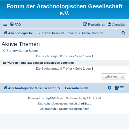
Forum der Arachnologischen Gesellschaft
e.V.
FAQ
Registrieren
Anmelden
S
Arachnologische Gesellschaft e. V.
Forenübersicht
Suche
Aktive Themen
u
Aktive Themen
c
Zur erweiterten Suche
h
Die Suche ergab 0 Treffer • Seite
1
von
1
e
Es wurden keine passenden Ergebnisse gefunden.
Die Suche ergab 0 Treffer • Seite
1
von
1
Gehe zu
Arachnologische Gesellschaft e. V.
Forenübersicht
Powered by
phpBB
® Forum Software © phpBB Limited
Deutsche Übersetzung durch
phpBB.de
Datenschutz
|
Nutzungsbedingungen