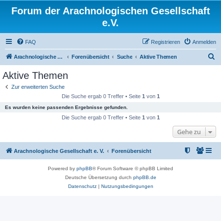
Forum der Arachnologischen Gesellschaft
e.V.
FAQ
Registrieren
Anmelden
S
Arachnologische Gesellschaft e. V.
Forenübersicht
Suche
Aktive Themen
u
Aktive Themen
c
Zur erweiterten Suche
h
Die Suche ergab 0 Treffer • Seite
1
von
1
e
Es wurden keine passenden Ergebnisse gefunden.
Die Suche ergab 0 Treffer • Seite
1
von
1
Gehe zu
Arachnologische Gesellschaft e. V.
Forenübersicht
Powered by
phpBB
® Forum Software © phpBB Limited
Deutsche Übersetzung durch
phpBB.de
Datenschutz
|
Nutzungsbedingungen