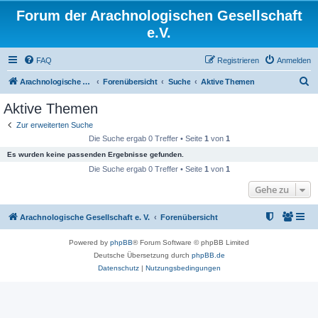
Forum der Arachnologischen Gesellschaft
e.V.
FAQ
Registrieren
Anmelden
S
Arachnologische Gesellschaft e. V.
Forenübersicht
Suche
Aktive Themen
u
Aktive Themen
c
Zur erweiterten Suche
h
Die Suche ergab 0 Treffer • Seite
1
von
1
e
Es wurden keine passenden Ergebnisse gefunden.
Die Suche ergab 0 Treffer • Seite
1
von
1
Gehe zu
Arachnologische Gesellschaft e. V.
Forenübersicht
Powered by
phpBB
® Forum Software © phpBB Limited
Deutsche Übersetzung durch
phpBB.de
Datenschutz
|
Nutzungsbedingungen