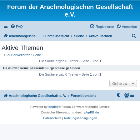
Forum der Arachnologischen Gesellschaft
e.V.
FAQ
Registrieren
Anmelden
S
Arachnologische Gesellschaft e. V.
Forenübersicht
Suche
Aktive Themen
u
Aktive Themen
c
Zur erweiterten Suche
h
Die Suche ergab 0 Treffer • Seite
1
von
1
e
Es wurden keine passenden Ergebnisse gefunden.
Die Suche ergab 0 Treffer • Seite
1
von
1
Gehe zu
Arachnologische Gesellschaft e. V.
Forenübersicht
Powered by
phpBB
® Forum Software © phpBB Limited
Deutsche Übersetzung durch
phpBB.de
Datenschutz
|
Nutzungsbedingungen