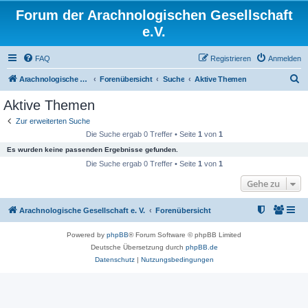
Forum der Arachnologischen Gesellschaft
e.V.
FAQ
Registrieren
Anmelden
S
Arachnologische Gesellschaft e. V.
Forenübersicht
Suche
Aktive Themen
u
Aktive Themen
c
Zur erweiterten Suche
h
Die Suche ergab 0 Treffer • Seite
1
von
1
e
Es wurden keine passenden Ergebnisse gefunden.
Die Suche ergab 0 Treffer • Seite
1
von
1
Gehe zu
Arachnologische Gesellschaft e. V.
Forenübersicht
Powered by
phpBB
® Forum Software © phpBB Limited
Deutsche Übersetzung durch
phpBB.de
Datenschutz
|
Nutzungsbedingungen