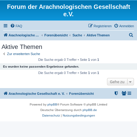
Forum der Arachnologischen Gesellschaft
e.V.
FAQ
Registrieren
Anmelden
S
Arachnologische Gesellschaft e. V.
Forenübersicht
Suche
Aktive Themen
u
Aktive Themen
c
Zur erweiterten Suche
h
Die Suche ergab 0 Treffer • Seite
1
von
1
e
Es wurden keine passenden Ergebnisse gefunden.
Die Suche ergab 0 Treffer • Seite
1
von
1
Gehe zu
Arachnologische Gesellschaft e. V.
Forenübersicht
Powered by
phpBB
® Forum Software © phpBB Limited
Deutsche Übersetzung durch
phpBB.de
Datenschutz
|
Nutzungsbedingungen