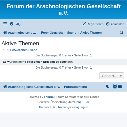
Forum der Arachnologischen Gesellschaft
e.V.
FAQ
Registrieren
Anmelden
S
Arachnologische Gesellschaft e. V.
Forenübersicht
Suche
Aktive Themen
u
Aktive Themen
c
Zur erweiterten Suche
h
Die Suche ergab 0 Treffer • Seite
1
von
1
e
Es wurden keine passenden Ergebnisse gefunden.
Die Suche ergab 0 Treffer • Seite
1
von
1
Gehe zu
Arachnologische Gesellschaft e. V.
Forenübersicht
Powered by
phpBB
® Forum Software © phpBB Limited
Deutsche Übersetzung durch
phpBB.de
Datenschutz
|
Nutzungsbedingungen