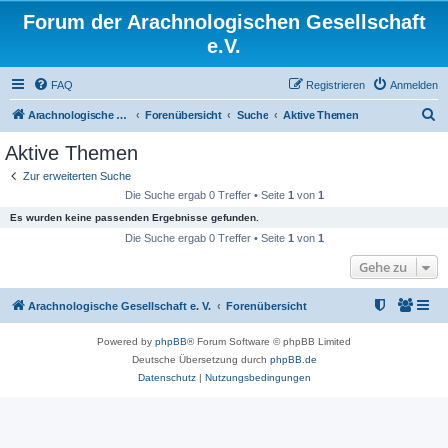
Forum der Arachnologischen Gesellschaft
e.V.
FAQ
Registrieren
Anmelden
S
Arachnologische Gesellschaft e. V.
Forenübersicht
Suche
Aktive Themen
u
Aktive Themen
c
Zur erweiterten Suche
h
Die Suche ergab 0 Treffer • Seite
1
von
1
e
Es wurden keine passenden Ergebnisse gefunden.
Die Suche ergab 0 Treffer • Seite
1
von
1
Gehe zu
Arachnologische Gesellschaft e. V.
Forenübersicht
Powered by
phpBB
® Forum Software © phpBB Limited
Deutsche Übersetzung durch
phpBB.de
Datenschutz
|
Nutzungsbedingungen