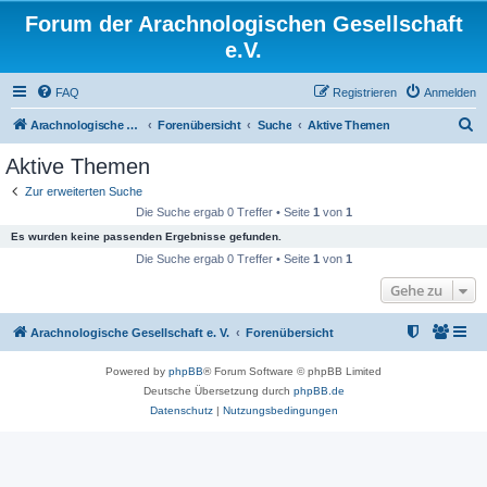
Forum der Arachnologischen Gesellschaft
e.V.
FAQ
Registrieren
Anmelden
S
Arachnologische Gesellschaft e. V.
Forenübersicht
Suche
Aktive Themen
u
Aktive Themen
c
Zur erweiterten Suche
h
Die Suche ergab 0 Treffer • Seite
1
von
1
e
Es wurden keine passenden Ergebnisse gefunden.
Die Suche ergab 0 Treffer • Seite
1
von
1
Gehe zu
Arachnologische Gesellschaft e. V.
Forenübersicht
Powered by
phpBB
® Forum Software © phpBB Limited
Deutsche Übersetzung durch
phpBB.de
Datenschutz
|
Nutzungsbedingungen