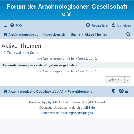
Forum der Arachnologischen Gesellschaft
e.V.
FAQ
Registrieren
Anmelden
S
Arachnologische Gesellschaft e. V.
Forenübersicht
Suche
Aktive Themen
u
Aktive Themen
c
Zur erweiterten Suche
h
Die Suche ergab 0 Treffer • Seite
1
von
1
e
Es wurden keine passenden Ergebnisse gefunden.
Die Suche ergab 0 Treffer • Seite
1
von
1
Gehe zu
Arachnologische Gesellschaft e. V.
Forenübersicht
Powered by
phpBB
® Forum Software © phpBB Limited
Deutsche Übersetzung durch
phpBB.de
Datenschutz
|
Nutzungsbedingungen