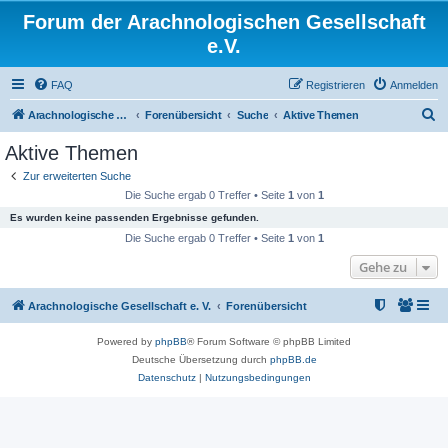
Forum der Arachnologischen Gesellschaft
e.V.
FAQ
Registrieren
Anmelden
S
Arachnologische Gesellschaft e. V.
Forenübersicht
Suche
Aktive Themen
u
Aktive Themen
c
Zur erweiterten Suche
h
Die Suche ergab 0 Treffer • Seite
1
von
1
e
Es wurden keine passenden Ergebnisse gefunden.
Die Suche ergab 0 Treffer • Seite
1
von
1
Gehe zu
Arachnologische Gesellschaft e. V.
Forenübersicht
Powered by
phpBB
® Forum Software © phpBB Limited
Deutsche Übersetzung durch
phpBB.de
Datenschutz
|
Nutzungsbedingungen