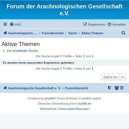
Forum der Arachnologischen Gesellschaft
e.V.
FAQ
Registrieren
Anmelden
S
Arachnologische Gesellschaft e. V.
Forenübersicht
Suche
Aktive Themen
u
Aktive Themen
c
Zur erweiterten Suche
h
Die Suche ergab 0 Treffer • Seite
1
von
1
e
Es wurden keine passenden Ergebnisse gefunden.
Die Suche ergab 0 Treffer • Seite
1
von
1
Gehe zu
Arachnologische Gesellschaft e. V.
Forenübersicht
Powered by
phpBB
® Forum Software © phpBB Limited
Deutsche Übersetzung durch
phpBB.de
Datenschutz
|
Nutzungsbedingungen