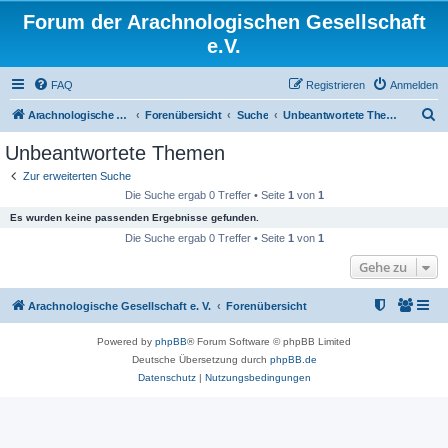
Forum der Arachnologischen Gesellschaft
e.V.
FAQ
Registrieren
Anmelden
S
Arachnologische Gesellschaft e. V.
Forenübersicht
Suche
Unbeantwortete Themen
u
Unbeantwortete Themen
c
Zur erweiterten Suche
h
Die Suche ergab 0 Treffer • Seite
1
von
1
e
Es wurden keine passenden Ergebnisse gefunden.
Die Suche ergab 0 Treffer • Seite
1
von
1
Gehe zu
Arachnologische Gesellschaft e. V.
Forenübersicht
Powered by
phpBB
® Forum Software © phpBB Limited
Deutsche Übersetzung durch
phpBB.de
Datenschutz
|
Nutzungsbedingungen