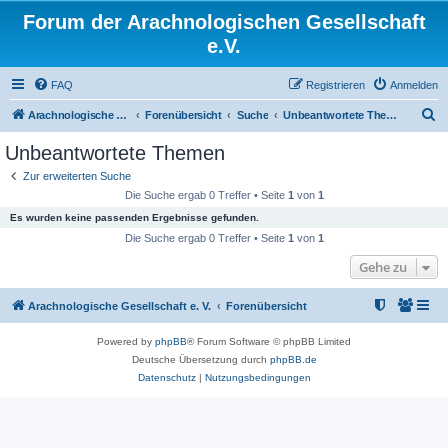
Forum der Arachnologischen Gesellschaft
e.V.
FAQ
Registrieren
Anmelden
S
Arachnologische Gesellschaft e. V.
Forenübersicht
Suche
Unbeantwortete Themen
u
Unbeantwortete Themen
c
Zur erweiterten Suche
h
Die Suche ergab 0 Treffer • Seite
1
von
1
e
Es wurden keine passenden Ergebnisse gefunden.
Die Suche ergab 0 Treffer • Seite
1
von
1
Gehe zu
Arachnologische Gesellschaft e. V.
Forenübersicht
Powered by
phpBB
® Forum Software © phpBB Limited
Deutsche Übersetzung durch
phpBB.de
Datenschutz
|
Nutzungsbedingungen