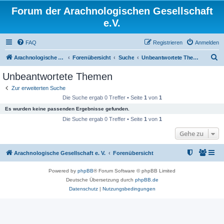
Forum der Arachnologischen Gesellschaft
e.V.
FAQ
Registrieren
Anmelden
S
Arachnologische Gesellschaft e. V.
Forenübersicht
Suche
Unbeantwortete Themen
u
Unbeantwortete Themen
c
Zur erweiterten Suche
h
Die Suche ergab 0 Treffer • Seite
1
von
1
e
Es wurden keine passenden Ergebnisse gefunden.
Die Suche ergab 0 Treffer • Seite
1
von
1
Gehe zu
Arachnologische Gesellschaft e. V.
Forenübersicht
Powered by
phpBB
® Forum Software © phpBB Limited
Deutsche Übersetzung durch
phpBB.de
Datenschutz
|
Nutzungsbedingungen