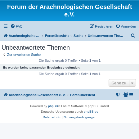
Forum der Arachnologischen Gesellschaft
e.V.
FAQ
Registrieren
Anmelden
S
Arachnologische Gesellschaft e. V.
Forenübersicht
Suche
Unbeantwortete Themen
u
Unbeantwortete Themen
c
Zur erweiterten Suche
h
Die Suche ergab 0 Treffer • Seite
1
von
1
e
Es wurden keine passenden Ergebnisse gefunden.
Die Suche ergab 0 Treffer • Seite
1
von
1
Gehe zu
Arachnologische Gesellschaft e. V.
Forenübersicht
Powered by
phpBB
® Forum Software © phpBB Limited
Deutsche Übersetzung durch
phpBB.de
Datenschutz
|
Nutzungsbedingungen