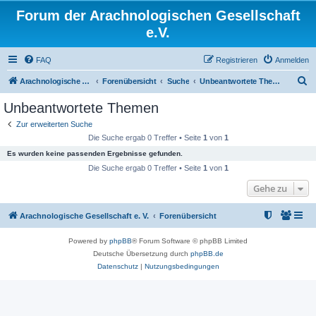
Forum der Arachnologischen Gesellschaft
e.V.
FAQ
Registrieren
Anmelden
S
Arachnologische Gesellschaft e. V.
Forenübersicht
Suche
Unbeantwortete Themen
u
Unbeantwortete Themen
c
Zur erweiterten Suche
h
Die Suche ergab 0 Treffer • Seite
1
von
1
e
Es wurden keine passenden Ergebnisse gefunden.
Die Suche ergab 0 Treffer • Seite
1
von
1
Gehe zu
Arachnologische Gesellschaft e. V.
Forenübersicht
Powered by
phpBB
® Forum Software © phpBB Limited
Deutsche Übersetzung durch
phpBB.de
Datenschutz
|
Nutzungsbedingungen