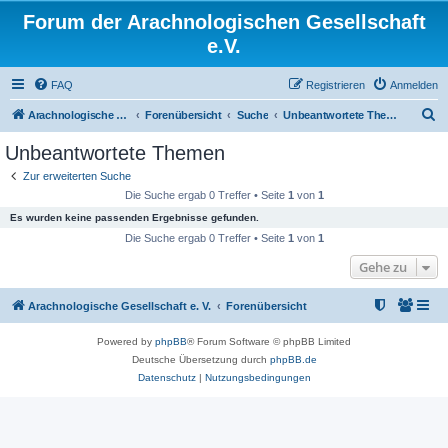
Forum der Arachnologischen Gesellschaft
e.V.
FAQ
Registrieren
Anmelden
S
Arachnologische Gesellschaft e. V.
Forenübersicht
Suche
Unbeantwortete Themen
u
Unbeantwortete Themen
c
Zur erweiterten Suche
h
Die Suche ergab 0 Treffer • Seite
1
von
1
e
Es wurden keine passenden Ergebnisse gefunden.
Die Suche ergab 0 Treffer • Seite
1
von
1
Gehe zu
Arachnologische Gesellschaft e. V.
Forenübersicht
Powered by
phpBB
® Forum Software © phpBB Limited
Deutsche Übersetzung durch
phpBB.de
Datenschutz
|
Nutzungsbedingungen