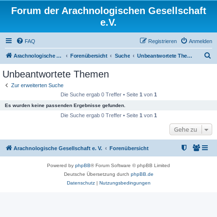
Forum der Arachnologischen Gesellschaft
e.V.
FAQ
Registrieren
Anmelden
S
Arachnologische Gesellschaft e. V.
Forenübersicht
Suche
Unbeantwortete Themen
u
Unbeantwortete Themen
c
Zur erweiterten Suche
h
Die Suche ergab 0 Treffer • Seite
1
von
1
e
Es wurden keine passenden Ergebnisse gefunden.
Die Suche ergab 0 Treffer • Seite
1
von
1
Gehe zu
Arachnologische Gesellschaft e. V.
Forenübersicht
Powered by
phpBB
® Forum Software © phpBB Limited
Deutsche Übersetzung durch
phpBB.de
Datenschutz
|
Nutzungsbedingungen