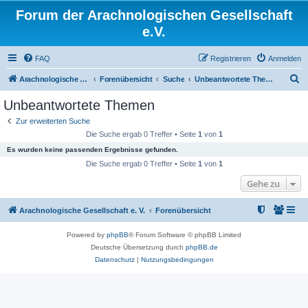
Forum der Arachnologischen Gesellschaft
e.V.
FAQ
Registrieren
Anmelden
S
Arachnologische Gesellschaft e. V.
Forenübersicht
Suche
Unbeantwortete Themen
u
Unbeantwortete Themen
c
Zur erweiterten Suche
h
Die Suche ergab 0 Treffer • Seite
1
von
1
e
Es wurden keine passenden Ergebnisse gefunden.
Die Suche ergab 0 Treffer • Seite
1
von
1
Gehe zu
Arachnologische Gesellschaft e. V.
Forenübersicht
Powered by
phpBB
® Forum Software © phpBB Limited
Deutsche Übersetzung durch
phpBB.de
Datenschutz
|
Nutzungsbedingungen