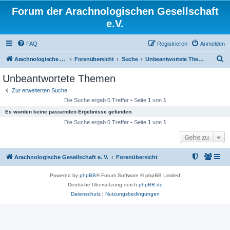
Forum der Arachnologischen Gesellschaft
e.V.
FAQ
Registrieren
Anmelden
S
Arachnologische Gesellschaft e. V.
Forenübersicht
Suche
Unbeantwortete Themen
u
Unbeantwortete Themen
c
Zur erweiterten Suche
h
Die Suche ergab 0 Treffer • Seite
1
von
1
e
Es wurden keine passenden Ergebnisse gefunden.
Die Suche ergab 0 Treffer • Seite
1
von
1
Gehe zu
Arachnologische Gesellschaft e. V.
Forenübersicht
Powered by
phpBB
® Forum Software © phpBB Limited
Deutsche Übersetzung durch
phpBB.de
Datenschutz
|
Nutzungsbedingungen