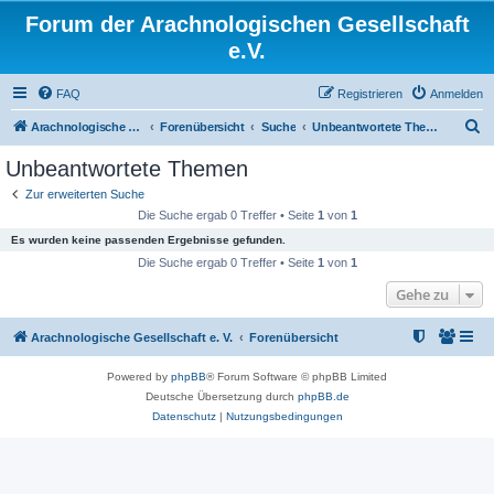
Forum der Arachnologischen Gesellschaft
e.V.
FAQ
Registrieren
Anmelden
S
Arachnologische Gesellschaft e. V.
Forenübersicht
Suche
Unbeantwortete Themen
u
Unbeantwortete Themen
c
Zur erweiterten Suche
h
Die Suche ergab 0 Treffer • Seite
1
von
1
e
Es wurden keine passenden Ergebnisse gefunden.
Die Suche ergab 0 Treffer • Seite
1
von
1
Gehe zu
Arachnologische Gesellschaft e. V.
Forenübersicht
Powered by
phpBB
® Forum Software © phpBB Limited
Deutsche Übersetzung durch
phpBB.de
Datenschutz
|
Nutzungsbedingungen