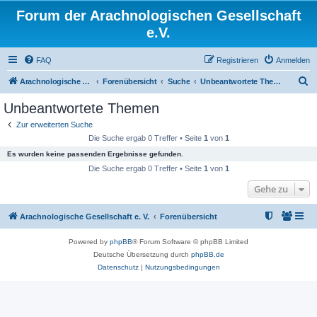
Forum der Arachnologischen Gesellschaft
e.V.
FAQ
Registrieren
Anmelden
S
Arachnologische Gesellschaft e. V.
Forenübersicht
Suche
Unbeantwortete Themen
u
Unbeantwortete Themen
c
Zur erweiterten Suche
h
Die Suche ergab 0 Treffer • Seite
1
von
1
e
Es wurden keine passenden Ergebnisse gefunden.
Die Suche ergab 0 Treffer • Seite
1
von
1
Gehe zu
Arachnologische Gesellschaft e. V.
Forenübersicht
Powered by
phpBB
® Forum Software © phpBB Limited
Deutsche Übersetzung durch
phpBB.de
Datenschutz
|
Nutzungsbedingungen